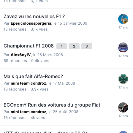
13
réponses
3,1k
vues
Zavez vu les nouvelles F1 ?
Par
Epericolososporgersi
,
le 15 Janvier 2009
15
réponses
3,1k
vues
Championnat F1 2008
1
2
3
Par
Alex6cylV
,
le 16 Mars 2008
69
réponses
9,4k
vues
Mais que fait Alfa-Romeo?
Par
mini team condroz
,
le 17 Mai 2008
16
réponses
3,9k
vues
ECOnomY Run des voitures du groupe Fiat
Par
mini team condroz
,
le 25 Août 2008
16
réponses
4k
vues