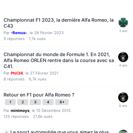
Championnat F1 2023, la dernière Alfa Romeo, la
C43
Par
-Remus-
,
le 26 Février 2023
5
réponses
1,7k
vues
Championnat du monde de Formule 1. En 2021,
Alfa Romeo ORLEN rentre dans la course avec sa
C41.
Par
Phil36
,
le 27 Février 2021
8
réponses
6,7k
vues
Retour en F1 pour Alfa Romeo ?
1
2
3
4
6
Par
minimoys
,
le 15 Décembre 2015
125
réponses
21,6k
vues
Le sport automobile que vous aimez le plus