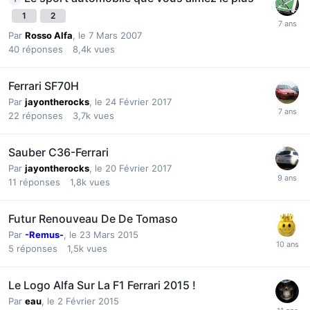
1
2
Par
Rosso Alfa
,
le 7 Mars 2007
40
réponses
8,4k
vues
Ferrari SF70H
Par
jayontherocks
,
le 24 Février 2017
22
réponses
3,7k
vues
Sauber C36-Ferrari
Par
jayontherocks
,
le 20 Février 2017
11
réponses
1,8k
vues
Futur Renouveau De De Tomaso
Par
-Remus-
,
le 23 Mars 2015
5
réponses
1,5k
vues
Le Logo Alfa Sur La F1 Ferrari 2015 !
Par
eau
,
le 2 Février 2015