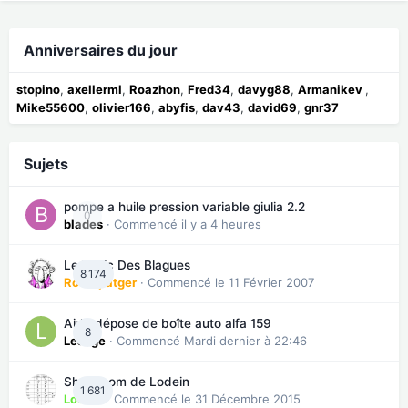
Anniversaires du jour
stopino
axellerml
Roazhon
Fred34
davyg88
Armanikev
Mike55600
olivier166
abyfis
dav43
david69
gnr37
Sujets
pompe a huile pression variable giulia 2.2
0
blades
· Commencé
il y a 4 heures
Le Topic Des Blagues
8 174
Roverpatger
· Commencé
le 11 Février 2007
Aide dépose de boîte auto alfa 159
8
LeJuge
· Commencé
Mardi dernier à 22:46
Showroom de Lodein
1 681
Lodein
· Commencé
le 31 Décembre 2015