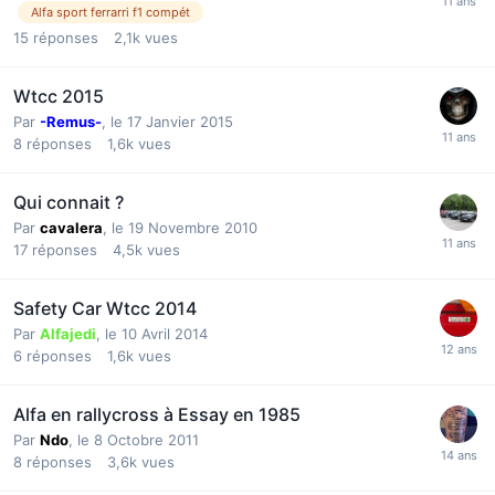
Alfa sport ferrarri f1 compét
15
réponses
2,1k
vues
Wtcc 2015
Par
-Remus-
,
le 17 Janvier 2015
8
réponses
1,6k
vues
Qui connait ?
Par
cavalera
,
le 19 Novembre 2010
17
réponses
4,5k
vues
Safety Car Wtcc 2014
Par
Alfajedi
,
le 10 Avril 2014
6
réponses
1,6k
vues
Alfa en rallycross à Essay en 1985
Par
Ndo
,
le 8 Octobre 2011
8
réponses
3,6k
vues