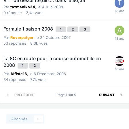
VTT de descente,dirt... dans le 30,34
Par
tazmaniko34
,
le 4 Juin 2008
0
réponse
2,4k
vues
Formule 1 saison 2008
1
2
3
Par
Roverpatger
,
le 24 Octobre 2007
53
réponses
8,3k
vues
La 8C en route pour la course automobile en
2008
1
2
Par
Alfiste16
,
le 6 Décembre 2006
34
réponses
7,7k
vues
PRÉCÉDENT
Page 1 sur 5
SUIVANT
Abonnés
0