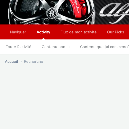
Naviguer
Activity
Flux de mon activité
Our Picks
Toute l’activité
Contenu non lu
Contenu que j’ai commenc
Accueil
Recherche