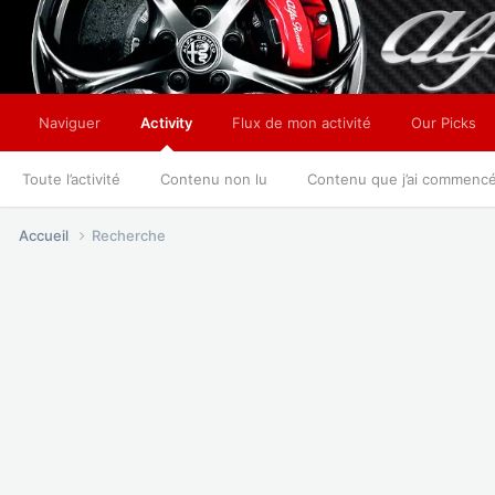
Naviguer
Activity
Flux de mon activité
Our Picks
Toute l’activité
Contenu non lu
Contenu que j’ai commenc
Accueil
Recherche