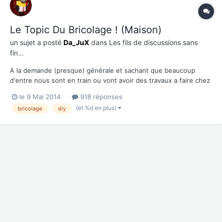
Le Topic Du Bricolage ! (Maison)
un sujet a posté
Da_JuX
dans
Les fils de discussions sans
fin...
A la demande (presque) générale et sachant que beaucoup
d'entre nous sont en train ou vont avoir des travaux a faire chez
eux, je vous propose donc de regrouper vos idées, astuces et
le 9 Mai 2014
918 réponses
tout ce qui pourrait aider nos chers AROnautes dans les travaux
(et %d en plus)
bricolage
diy
a la maison !!! Je commence par mon acquisition...