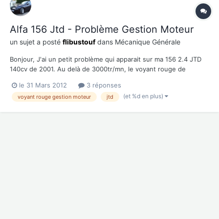
Alfa 156 Jtd - Problème Gestion Moteur
un sujet a posté
flibustouf
dans
Mécanique Générale
Bonjour, J'ai un petit problème qui apparait sur ma 156 2.4 JTD
140cv de 2001. Au delà de 3000tr/mn, le voyant rouge de
gestion moteur s'allume, je passe en mode dégradé mais je peux
le 31 Mars 2012
3 réponses
continuer à rouler. Pas de fumées ni ne perte d'accélération à
(et %d en plus)
voyant rouge gestion moteur
jtd
bas régime. A FiatECUScan, voici les codes erreurs...