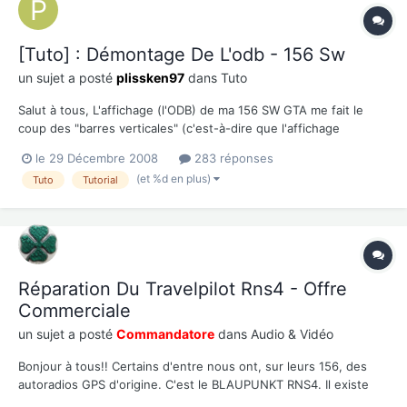
[Tuto] : Démontage De L'odb - 156 Sw
un sujet a posté
plissken97
dans
Tuto
Salut à tous, L'affichage (l'ODB) de ma 156 SW GTA me fait le
coup des "barres verticales" (c'est-à-dire que l'affichage
disparaît en même temps que la température monte dans la
le 29 Décembre 2008
283 réponses
voiture), et en ayant cherché sur le web il se pourrait que cela
(et %d en plus)
Tuto
Tutorial
soit dû à un problème de connectique... Sans trop y c...
Réparation Du Travelpilot Rns4 - Offre
Commerciale
un sujet a posté
Commandatore
dans
Audio & Vidéo
Bonjour à tous!! Certains d'entre nous ont, sur leurs 156, des
autoradios GPS d'origine. C'est le BLAUPUNKT RNS4. Il existe
sous 2 versions, avec ou sans touche verte : Pour les GTA, il