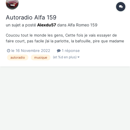
Autoradio Alfa 159
un sujet a posté
Alexdu57
dans
Alfa Romeo 159
Coucou tout le monde les gens, Cette fois je vais essayer de
faire court, pas facile j’ai la parlotte, la bafouille, pire que madame
qui te raconte sa journée de boulot … et voilà je m’égare. Bref,
le 16 Novembre 2022
1 réponse
comme dirait Pépin (pour ceux qui on lu mes autres post vous le
(et %d en plus)
autoradio
musique
savez maintena...