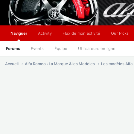
Naviguer
Activity
Flux de mon activité
Our Picks
Forums
Events
Équipe
Utilisateurs en ligne
Accueil
Alfa Romeo : La Marque & les Modèles
Les modèles Alf