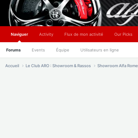
Naviguer
Activity
Flux de mon activité
Our Picks
Forums
Events
Équipe
Utilisateurs en ligne
Accueil
Le Club ARO : Showroom & Rassos
Showroom Alfa Rome