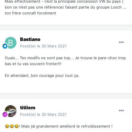
Mais effectivement - c’est la principale concession VW du pays (
bon ce n’est pas une référence) faisant partie du groupe Losch ...
ton frère connaît forcément
Bastiano
Posté(e)
le 30 Mars 2021
Ouais... Tes modifs ne sont pas top... Je trouve le pare-choc trop
bas et tu vas souvent frotter!!!
En attendant, bon courage pour tout ça.
titilem
Posté(e)
le 30 Mars 2021
! Mais j’ai grandement amélioré le refroidissement !
😂
😂
😂