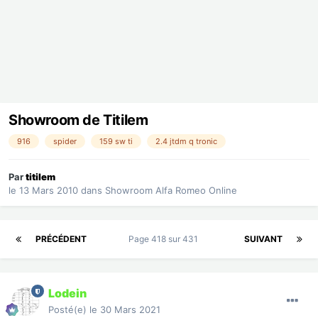
Showroom de Titilem
916
spider
159 sw ti
2.4 jtdm q tronic
Par
titilem
le 13 Mars 2010
dans
Showroom Alfa Romeo Online
PRÉCÉDENT
Page 418 sur 431
SUIVANT
Lodein
Posté(e)
le 30 Mars 2021