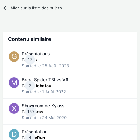
Aller sur la liste des sujets
Contenu similaire
Présentations
Par
17
gsix
Started
le 25 Août 2023
Brera Spider TBI vs V6
Par
2
Matchatou
Started
le 1 Août 2022
Showroom de Xyloss
Par
150
Xyloss
Started
le 24 Mai 2020
Présentation
Par
4
DavRun