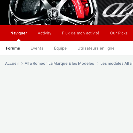
Naviguer
Activity
Flux de mon activité
Our Picks
Forums
Events
Équipe
Utilisateurs en ligne
Accueil
Alfa Romeo : La Marque & les Modèles
Les modèles Alf