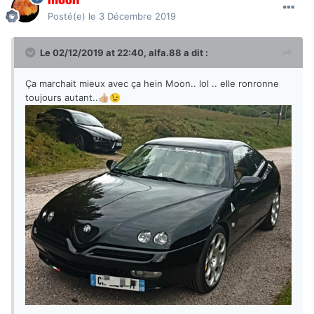
Posté(e)
le 3 Décembre 2019
Le 02/12/2019 at 22:40,
alfa.88
a dit :
Ça marchait mieux avec ça hein Moon.. lol .. elle ronronne
toujours autant..
👍🏼
😉