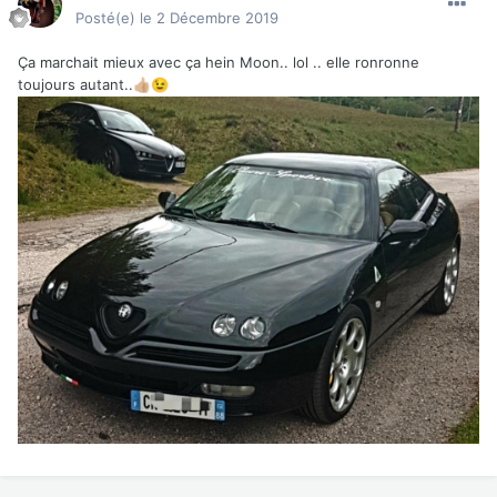
Posté(e)
le 2 Décembre 2019
Ça marchait mieux avec ça hein Moon.. lol .. elle ronronne
toujours autant..
👍🏼
😉