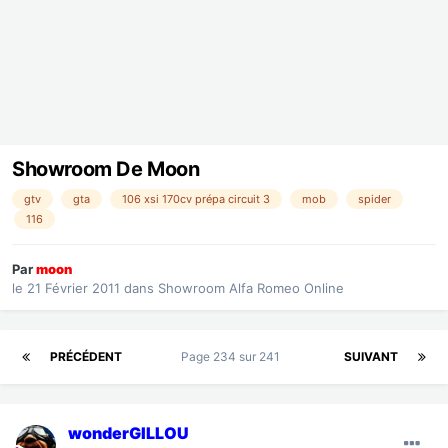
Showroom De Moon
gtv
gta
106 xsi 170cv prépa circuit 3
mob
spider
116
Par
moon
le 21 Février 2011
dans
Showroom Alfa Romeo Online
PRÉCÉDENT
Page 234 sur 241
SUIVANT
wonderGILLOU