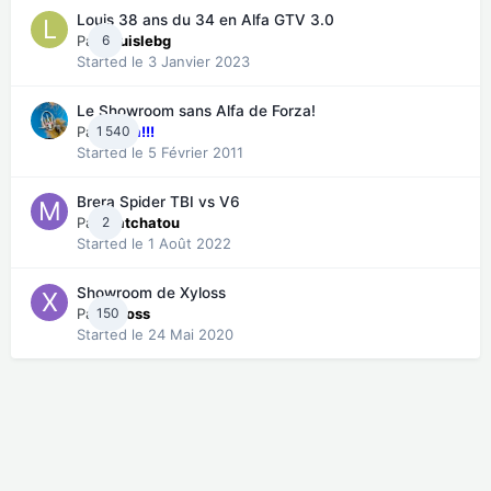
Louis 38 ans du 34 en Alfa GTV 3.0
Par
6
Louislebg
Started
le 3 Janvier 2023
Le Showroom sans Alfa de Forza!
Par
1 540
Forza!!!
Started
le 5 Février 2011
Brera Spider TBI vs V6
Par
2
Matchatou
Started
le 1 Août 2022
Showroom de Xyloss
Par
150
Xyloss
Started
le 24 Mai 2020