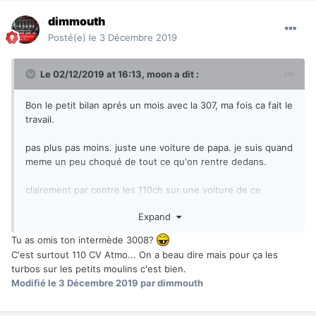
dimmouth
Posté(e)
le 3 Décembre 2019
Le 02/12/2019 at 16:13,
moon
a dit :
Bon le petit bilan aprés un mois avec la 307, ma fois ca fait le
travail.
pas plus pas moins. juste une voiture de papa. je suis quand
meme un peu choqué de tout ce qu'on rentre dedans.
clairement par contre les 110ch sur une voiture de ce
gabarit c'est la mort. je suis passé de la GTA au GTV et à la
Expand
159 TI TBI;
Tu as omis ton intermède 3008?
là j'ai mal au coeur sur l'autoroute quand faut doublé
C'est surtout 110 CV Atmo... On a beau dire mais pour ça les
turbos sur les petits moulins c'est bien.
Modifié
le 3 Décembre 2019
par dimmouth