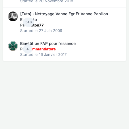
Started
le 20 Novembre 2018
[Tuto] : Nettoyage Vanne Egr Et Vanne Papillon
En Photo
548
Par
tonton77
Started
le 27 Juin 2009
Bientôt un FAP pour l'essence
Par
4
Commandatore
Started
le 16 Janvier 2017