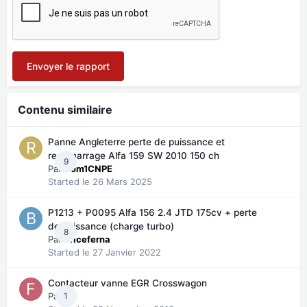
Envoyer le rapport
Contenu similaire
Panne Angleterre perte de puissance et
redémarrage Alfa 159 SW 2010 150 ch
9
Par
Rom1CNPE
Started
le 26 Mars 2025
P1213 + P0095 Alfa 156 2.4 JTD 175cv + perte
de puissance (charge turbo)
8
Par
briceferna
Started
le 27 Janvier 2022
Contacteur vanne EGR Crosswagon
Par
1
fto