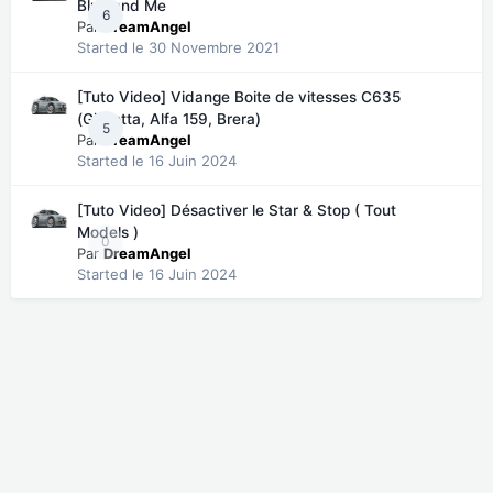
Blue and Me
6
Par
DreamAngel
Started
le 30 Novembre 2021
[Tuto Video] Vidange Boite de vitesses C635
(Giulietta, Alfa 159, Brera)
5
Par
DreamAngel
Started
le 16 Juin 2024
[Tuto Video] Désactiver le Star & Stop ( Tout
Models )
0
Par
DreamAngel
Started
le 16 Juin 2024