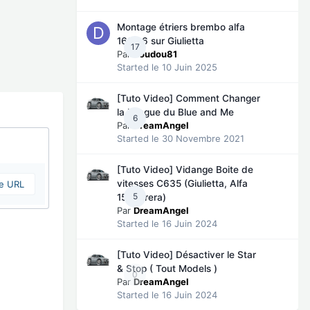
Montage étriers brembo alfa
166 v6 sur Giulietta
17
Par
doudou81
Started
le 10 Juin 2025
[Tuto Video] Comment Changer
la Langue du Blue and Me
6
Par
DreamAngel
Started
le 30 Novembre 2021
[Tuto Video] Vidange Boite de
vitesses C635 (Giulietta, Alfa
ne URL
5
159, Brera)
Par
DreamAngel
Started
le 16 Juin 2024
[Tuto Video] Désactiver le Star
& Stop ( Tout Models )
0
Par
DreamAngel
Started
le 16 Juin 2024