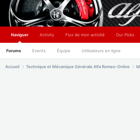
Naviguer
Activity
Flux de mon activité
Our Picks
Forums
Events
Équipe
Utilisateurs en ligne
Accueil
Technique et Mécanique Générale Alfa Romeo-Online
M