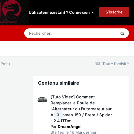
S’inscrire
Utilisateur existant ? Connexion
 (Pmh)
Toute l’activité
Contenu similaire
[Tuto Video] Comment
Remplacer la Poulie de
l'Alternateur ou l'Alternateur sur
3
Alfa Romeo 159 / Brera / Spider
- 2.4JTDm
Par
DreamAngel
Started
le 16 Mai dernier