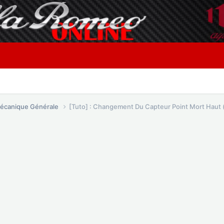
écanique Générale
[Tuto] : Changement Du Capteur Point Mort Haut