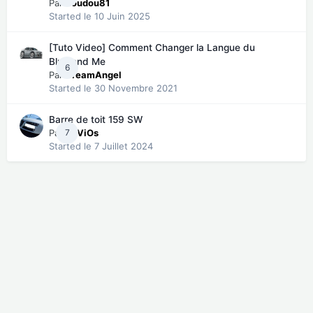
Par
doudou81
Started
le 10 Juin 2025
[Tuto Video] Comment Changer la Langue du
Blue and Me
6
Par
DreamAngel
Started
le 30 Novembre 2021
Barre de toit 159 SW
Par
7
DeViOs
Started
le 7 Juillet 2024