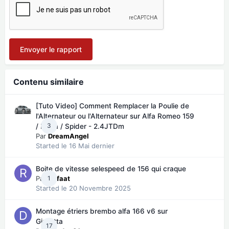
Envoyer le rapport
Contenu similaire
[Tuto Video] Comment Remplacer la Poulie de
l'Alternateur ou l'Alternateur sur Alfa Romeo 159
3
/ Brera / Spider - 2.4JTDm
Par
DreamAngel
Started
le 16 Mai dernier
Boite de vitesse selespeed de 156 qui craque
Par
1
Refaat
Started
le 20 Novembre 2025
Montage étriers brembo alfa 166 v6 sur
Giulietta
17