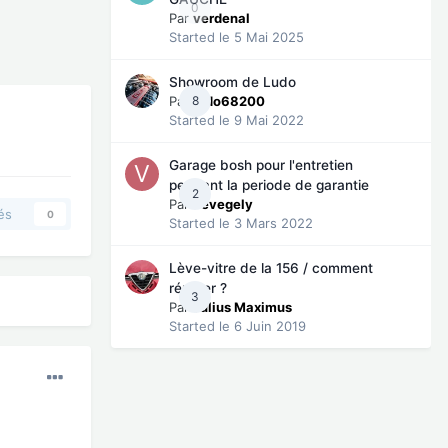
0
Par
verdenal
Started
le 5 Mai 2025
Showroom de Ludo
Par
8
ludo68200
Started
le 9 Mai 2022
Garage bosh pour l'entretien
pendant la periode de garantie
2
Par
vevegely
és
0
Started
le 3 Mars 2022
Lève-vitre de la 156 / comment
réparer ?
3
Par
Julius Maximus
Started
le 6 Juin 2019