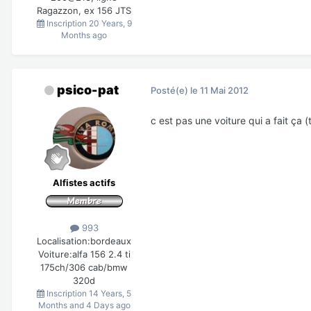
Ragazzon, ex 156 JTS
Inscription
20 Years, 9
Months ago
psico-pat
Posté(e)
le 11 Mai 2012
c est pas une voiture qui a fait ça (
Alfistes actifs
993
Localisation:
bordeaux
Voiture:
alfa 156 2.4 ti
175ch/306 cab/bmw
320d
Inscription
14 Years, 5
Months and 4 Days ago