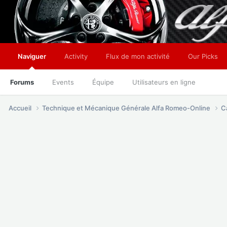
Naviguer
Activity
Flux de mon activité
Our Picks
Forums
Events
Équipe
Utilisateurs en ligne
Accueil
Technique et Mécanique Générale Alfa Romeo-Online
C