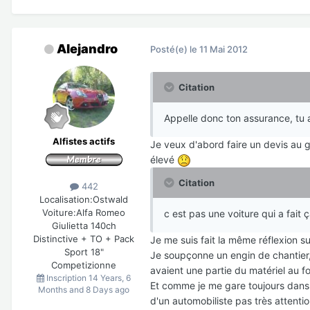
Alejandro
Posté(e)
le 11 Mai 2012
Citation
Appelle donc ton assurance, tu au
Alfistes actifs
Je veux d'abord faire un devis au g
élevé
Citation
442
Localisation:
Ostwald
Voiture:
Alfa Romeo
c est pas une voiture qui a fait ç
Giulietta 140ch
Distinctive + TO + Pack
Je me suis fait la même réflexion su
Sport 18"
Je soupçonne un engin de chantier, 
Competizionne
avaient une partie du matériel au f
Inscription
14 Years, 6
Et comme je me gare toujours dans
Months and 8 Days ago
d'un automobiliste pas très attention