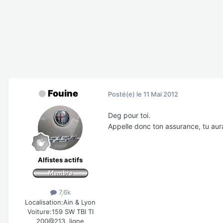
Fouine
Posté(e)
le 11 Mai 2012
Deg pour toi.
Appelle donc ton assurance, tu auras
Alfistes actifs
7,6k
Localisation:
Ain & Lyon
Voiture:
159 SW TBI TI
200@213, ligne