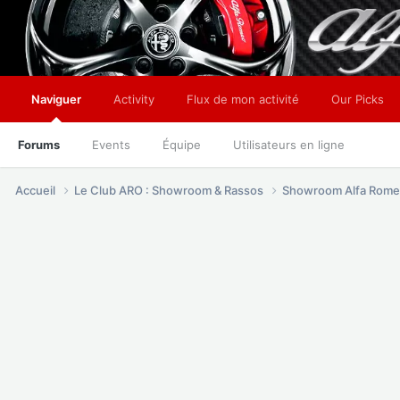
Naviguer
Activity
Flux de mon activité
Our Picks
Forums
Events
Équipe
Utilisateurs en ligne
Accueil
Le Club ARO : Showroom & Rassos
Showroom Alfa Rome