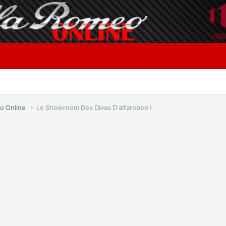
o Online
Le Showroom Des Divas D'alfarobeo !