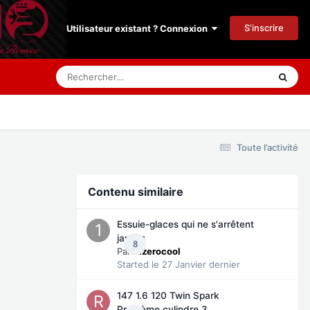
S’inscrire
Utilisateur existant ? Connexion
Toute l’activité
Contenu similaire
Essuie-glaces qui ne s'arrêtent
jamais
8
Par
11zerocool
Started
le 27 Janvier dernier
147 1.6 120 Twin Spark
Problème cylindre 3