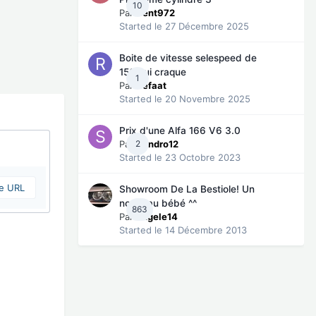
10
Par
Rent972
Started
le 27 Décembre 2025
Boite de vitesse selespeed de
156 qui craque
1
Par
Refaat
Started
le 20 Novembre 2025
Prix d'une Alfa 166 V6 3.0
Par
2
Sandro12
Started
le 23 Octobre 2023
ne URL
Showroom De La Bestiole! Un
nouveau bébé ^^
863
Par
angele14
Started
le 14 Décembre 2013