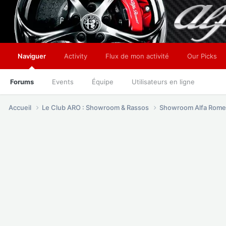
Naviguer
Activity
Flux de mon activité
Our Picks
Forums
Events
Équipe
Utilisateurs en ligne
Accueil
Le Club ARO : Showroom & Rassos
Showroom Alfa Rome