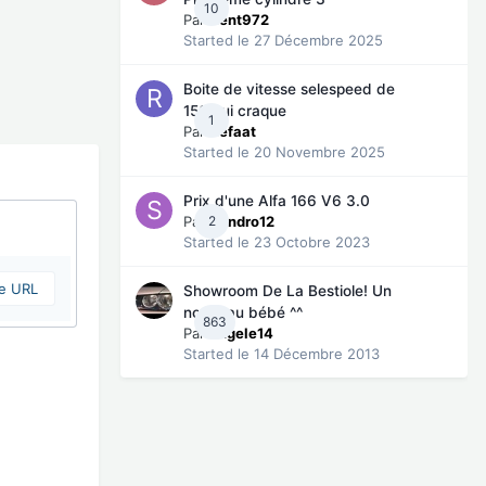
10
Par
Rent972
Started
le 27 Décembre 2025
Boite de vitesse selespeed de
156 qui craque
1
Par
Refaat
Started
le 20 Novembre 2025
Prix d'une Alfa 166 V6 3.0
Par
2
Sandro12
Started
le 23 Octobre 2023
ne URL
Showroom De La Bestiole! Un
nouveau bébé ^^
863
Par
angele14
Started
le 14 Décembre 2013