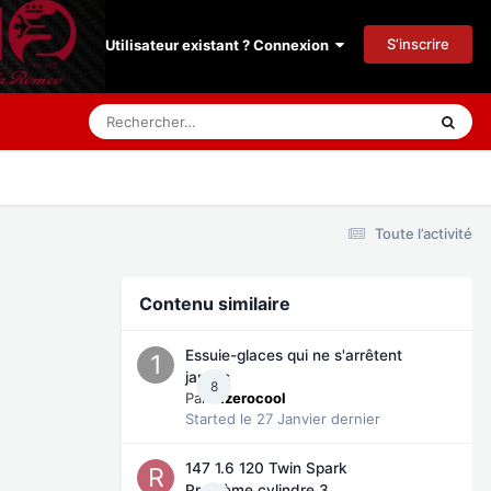
S’inscrire
Utilisateur existant ? Connexion
Toute l’activité
Contenu similaire
Essuie-glaces qui ne s'arrêtent
jamais
8
Par
11zerocool
Started
le 27 Janvier dernier
147 1.6 120 Twin Spark
Problème cylindre 3