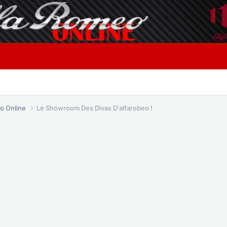
o Online
Le Showroom Des Divas D'alfarobeo !