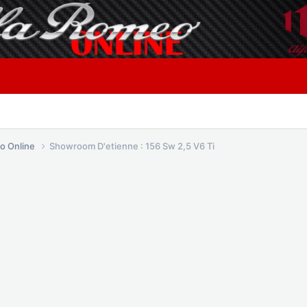
o Online
Showroom D'etienne : 156 Sw 2,5 V6 Ti