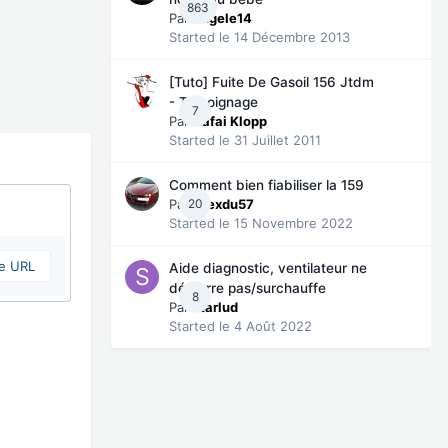
863
Par
angele14
Started
le 14 Décembre 2013
[Tuto] Fuite De Gasoil 156 Jtdm
- Témoignage
7
Par
Kafai Klopp
Started
le 31 Juillet 2011
Comment bien fiabiliser la 159
Par
20
Alexdu57
Started
le 15 Novembre 2022
ne URL
Aide diagnostic, ventilateur ne
démarre pas/surchauffe
8
Par
starlud
Started
le 4 Août 2022