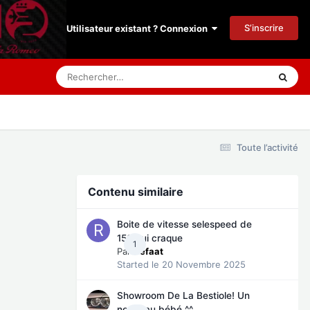
S’inscrire
Utilisateur existant ? Connexion
Toute l’activité
Contenu similaire
Boite de vitesse selespeed de
156 qui craque
1
Par
Refaat
Started
le 20 Novembre 2025
Showroom De La Bestiole! Un
nouveau bébé ^^