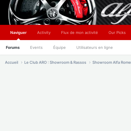
Naviguer
Activity
Flux de mon activité
Our Picks
Forums
Events
Équipe
Utilisateurs en ligne
Accueil
Le Club ARO : Showroom & Rassos
Showroom Alfa Rome