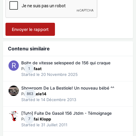
Envoyer le rapport
Contenu similaire
Boite de vitesse selespeed de 156 qui craque
Par
1
Refaat
Started
le 20 Novembre 2025
Showroom De La Bestiole! Un nouveau bébé ^^
Par
863
angele14
Started
le 14 Décembre 2013
[Tuto] Fuite De Gasoil 156 Jtdm - Témoignage
Par
7
Kafai Klopp
Started
le 31 Juillet 2011