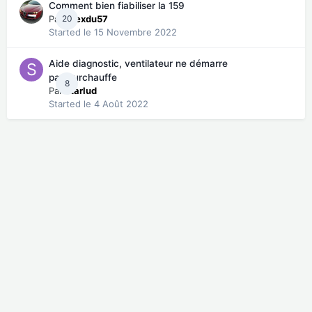
Comment bien fiabiliser la 159
Par
20
Alexdu57
Started
le 15 Novembre 2022
Aide diagnostic, ventilateur ne démarre
pas/surchauffe
8
Par
starlud
Started
le 4 Août 2022