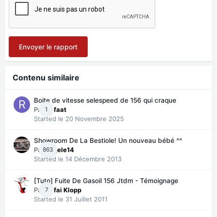
Envoyer le rapport
Contenu similaire
Boite de vitesse selespeed de 156 qui craque
Par
1
Refaat
Started
le 20 Novembre 2025
Showroom De La Bestiole! Un nouveau bébé ^^
Par
863
angele14
Started
le 14 Décembre 2013
[Tuto] Fuite De Gasoil 156 Jtdm - Témoignage
Par
7
Kafai Klopp
Started
le 31 Juillet 2011