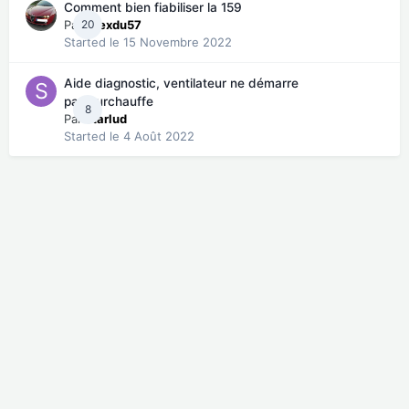
Comment bien fiabiliser la 159
Par
20
Alexdu57
Started
le 15 Novembre 2022
Aide diagnostic, ventilateur ne démarre
pas/surchauffe
8
Par
starlud
Started
le 4 Août 2022