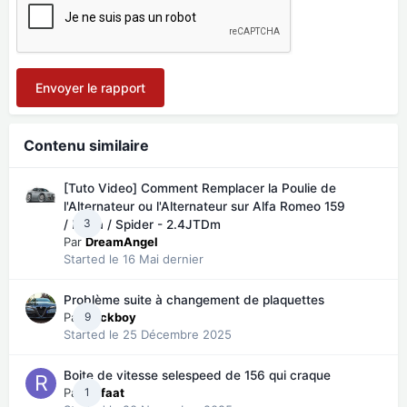
Envoyer le rapport
Contenu similaire
[Tuto Video] Comment Remplacer la Poulie de
l'Alternateur ou l'Alternateur sur Alfa Romeo 159
3
/ Brera / Spider - 2.4JTDm
Par
DreamAngel
Started
le 16 Mai dernier
Problème suite à changement de plaquettes
Par
9
Teckboy
Started
le 25 Décembre 2025
Boite de vitesse selespeed de 156 qui craque
Par
1
Refaat