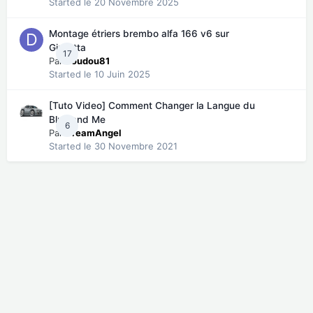
Started
le 20 Novembre 2025
Montage étriers brembo alfa 166 v6 sur
Giulietta
17
Par
doudou81
Started
le 10 Juin 2025
[Tuto Video] Comment Changer la Langue du
Blue and Me
6
Par
DreamAngel
Started
le 30 Novembre 2021