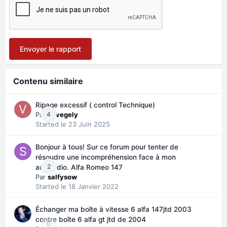
Envoyer le rapport
Contenu similaire
Ripage excessif ( control Technique)
Par
4
vevegely
Started
le 23 Juin 2025
Bonjour à tous! Sur ce forum pour tenter de
résoudre une incompréhension face à mon
2
autoradio. Alfa Romeo 147
Par
salfysow
Started
le 18 Janvier 2022
Échanger ma boîte à vitesse 6 alfa 147jtd 2003
contre boîte 6 alfa gt jtd de 2004
0