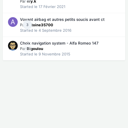
Par
ery.k
Started
le 17 Février 2021
Voyant airbag et autres petits soucis avant ct
Par
3
antoine35700
Started
le 4 Septembre 2016
Choix navigation system - Alfa Romeo 147
Par
0
Bigoulou
Started
le 9 Novembre 2015