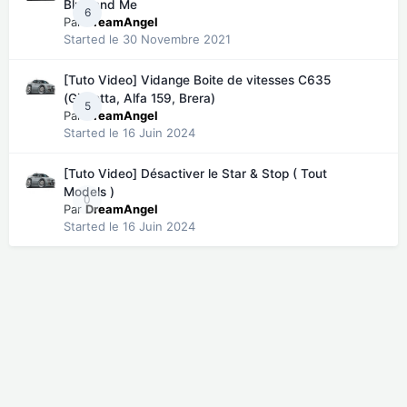
Blue and Me
6
Par
DreamAngel
Started
le 30 Novembre 2021
[Tuto Video] Vidange Boite de vitesses C635
(Giulietta, Alfa 159, Brera)
5
Par
DreamAngel
Started
le 16 Juin 2024
[Tuto Video] Désactiver le Star & Stop ( Tout
Models )
0
Par
DreamAngel
Started
le 16 Juin 2024