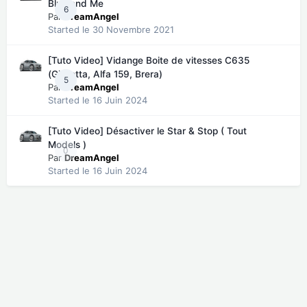
Blue and Me
6
Par
DreamAngel
Started
le 30 Novembre 2021
[Tuto Video] Vidange Boite de vitesses C635
(Giulietta, Alfa 159, Brera)
5
Par
DreamAngel
Started
le 16 Juin 2024
[Tuto Video] Désactiver le Star & Stop ( Tout
Models )
0
Par
DreamAngel
Started
le 16 Juin 2024