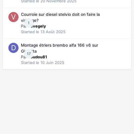
Started
le 20 Novembre 2025
Courroie sur diesel stelvio doit on faire la
vidange?
1
Par
vevegely
Started
le 13 Août 2025
Montage étriers brembo alfa 166 v6 sur
Giulietta
17
Par
doudou81
Started
le 10 Juin 2025