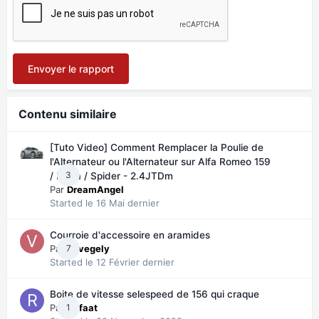
Envoyer le rapport
Contenu similaire
[Tuto Video] Comment Remplacer la Poulie de
l'Alternateur ou l'Alternateur sur Alfa Romeo 159
3
/ Brera / Spider - 2.4JTDm
Par
DreamAngel
Started
le 16 Mai dernier
Courroie d'accessoire en aramides
Par
7
vevegely
Started
le 12 Février dernier
Boite de vitesse selespeed de 156 qui craque
Par
1
Refaat