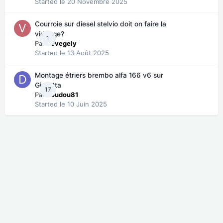
Started
le 20 Novembre 2025
Courroie sur diesel stelvio doit on faire la
vidange?
1
Par
vevegely
Started
le 13 Août 2025
Montage étriers brembo alfa 166 v6 sur
Giulietta
17
Par
doudou81
Started
le 10 Juin 2025