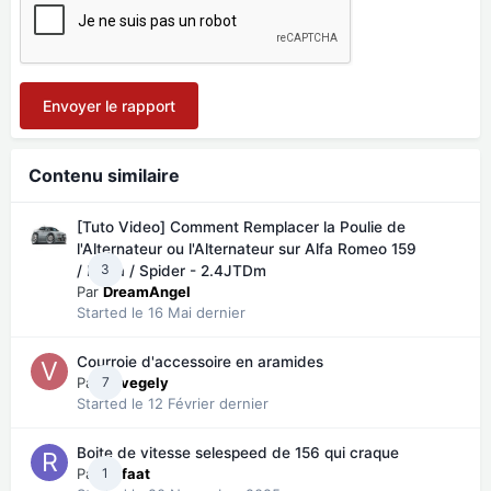
Envoyer le rapport
Contenu similaire
[Tuto Video] Comment Remplacer la Poulie de
l'Alternateur ou l'Alternateur sur Alfa Romeo 159
3
/ Brera / Spider - 2.4JTDm
Par
DreamAngel
Started
le 16 Mai dernier
Courroie d'accessoire en aramides
Par
7
vevegely
Started
le 12 Février dernier
Boite de vitesse selespeed de 156 qui craque
Par
1
Refaat