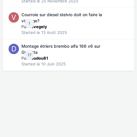
Started
le 20 Novembre 2025
Courroie sur diesel stelvio doit on faire la
vidange?
1
Par
vevegely
Started
le 13 Août 2025
Montage étriers brembo alfa 166 v6 sur
Giulietta
17
Par
doudou81
Started
le 10 Juin 2025