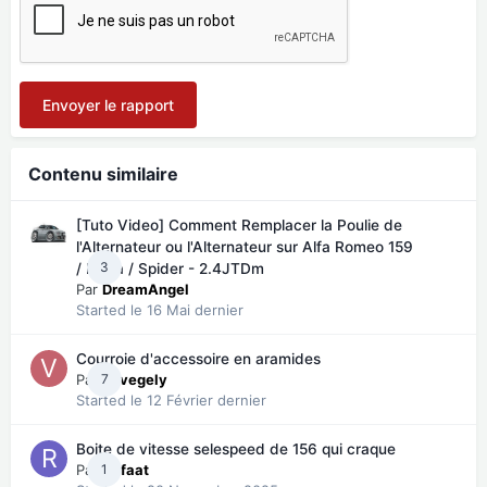
Envoyer le rapport
Contenu similaire
[Tuto Video] Comment Remplacer la Poulie de
l'Alternateur ou l'Alternateur sur Alfa Romeo 159
3
/ Brera / Spider - 2.4JTDm
Par
DreamAngel
Started
le 16 Mai dernier
Courroie d'accessoire en aramides
Par
7
vevegely
Started
le 12 Février dernier
Boite de vitesse selespeed de 156 qui craque
Par
1
Refaat