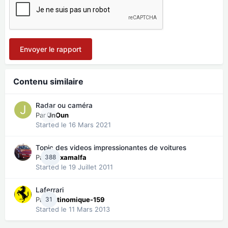
Envoyer le rapport
Contenu similaire
Radar ou caméra
Par
0
JnOun
Started
le 16 Mars 2021
Topic des videos impressionantes de voitures
Par
388
emixamalfa
Started
le 19 Juillet 2011
Laferrari
Par
31
Antinomique-159
Started
le 11 Mars 2013