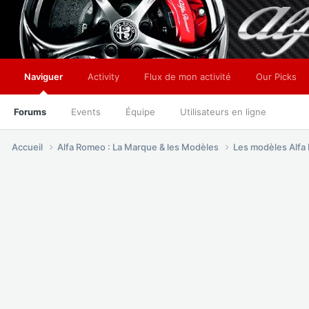
Naviguer
Activity
Flux de mon activité
Our Picks
Forums
Events
Équipe
Utilisateurs en ligne
Accueil
Alfa Romeo : La Marque & les Modèles
Les modèles Alf