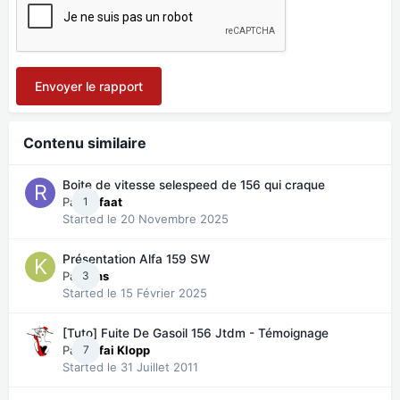
Envoyer le rapport
Contenu similaire
Boite de vitesse selespeed de 156 qui craque
Par
1
Refaat
Started
le 20 Novembre 2025
Présentation Alfa 159 SW
Par
3
Kins
Started
le 15 Février 2025
[Tuto] Fuite De Gasoil 156 Jtdm - Témoignage
Par
7
Kafai Klopp
Started
le 31 Juillet 2011