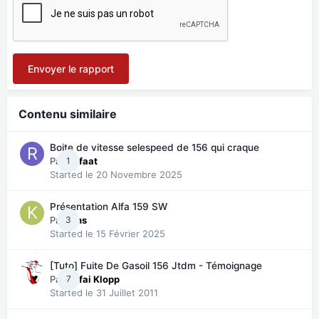
Envoyer le rapport
Contenu similaire
Boite de vitesse selespeed de 156 qui craque
Par
1
Refaat
Started
le 20 Novembre 2025
Présentation Alfa 159 SW
Par
3
Kins
Started
le 15 Février 2025
[Tuto] Fuite De Gasoil 156 Jtdm - Témoignage
Par
7
Kafai Klopp
Started
le 31 Juillet 2011