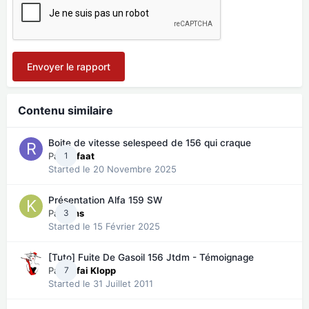
Envoyer le rapport
Contenu similaire
Boite de vitesse selespeed de 156 qui craque
Par
1
Refaat
Started
le 20 Novembre 2025
Présentation Alfa 159 SW
Par
3
Kins
Started
le 15 Février 2025
[Tuto] Fuite De Gasoil 156 Jtdm - Témoignage
Par
7
Kafai Klopp
Started
le 31 Juillet 2011