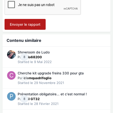
Envoyer le rapport
Contenu similaire
Showroom de Ludo
Par
8
ludo68200
Started
le 9 Mai 2022
Cherche kit upgrade freins 330 pour gta
Par
0
clemquadrifoglio
Started
le 29 Novembre 2021
Présentation obligatoire... et c'est normal !
Par
8
Phil GT32
Started
le 28 Février 2021