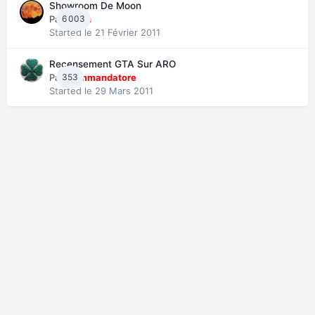
Showroom De Moon
Par
6 003
moon
Started
le 21 Février 2011
Recensement GTA Sur ARO
Par
353
Commandatore
Started
le 29 Mars 2011