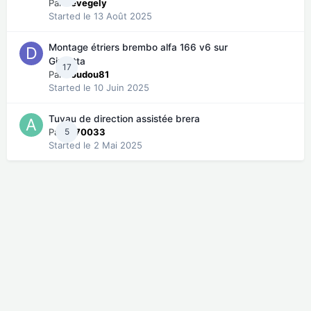
Par
vevegely
Started
le 13 Août 2025
Montage étriers brembo alfa 166 v6 sur
Giulietta
17
Par
doudou81
Started
le 10 Juin 2025
Tuyau de direction assistée brera
Par
5
Al70033
Started
le 2 Mai 2025