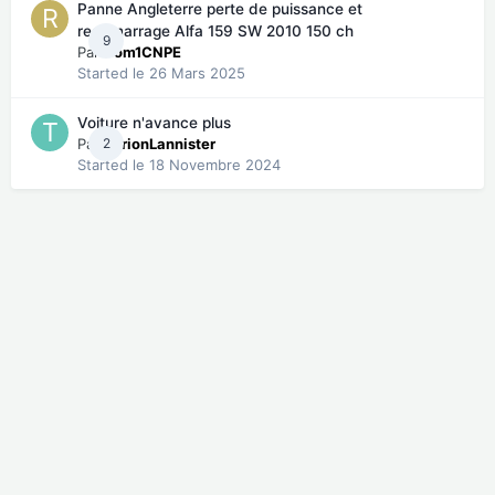
Panne Angleterre perte de puissance et
redémarrage Alfa 159 SW 2010 150 ch
9
Par
Rom1CNPE
Started
le 26 Mars 2025
Voiture n'avance plus
Par
2
TyrionLannister
Started
le 18 Novembre 2024