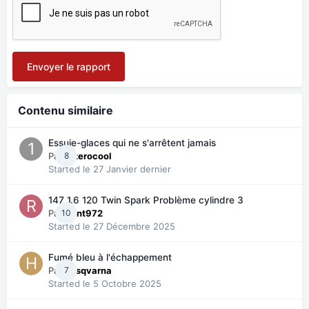
Envoyer le rapport
Contenu similaire
Essuie-glaces qui ne s'arrêtent jamais
Par
8
11zerocool
Started
le 27 Janvier dernier
147 1.6 120 Twin Spark Problème cylindre 3
Par
10
Rent972
Started
le 27 Décembre 2025
Fumé bleu à l'échappement
Par
7
husqvarna
Started
le 5 Octobre 2025