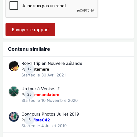
Envoyer le rapport
Contenu similaire
Road Trip en Nouvelle Zélande
Par
12
cartemere
Started
le 30 Avril 2021
Un tour à Venise...?
Par
25
Commandatore
Started
le 10 Novembre 2020
Concours Photos Juillet 2019
Par
5
Alfiste042
Started
le 4 Juillet 2019