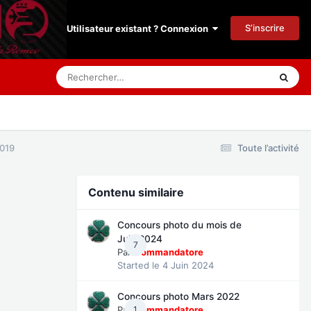
S’inscrire
Utilisateur existant ? Connexion
2019
Toute l’activité
Contenu similaire
Concours photo du mois de
Juin 2024
7
Par
Commandatore
Started
le 4 Juin 2024
Concours photo Mars 2022
Par
1
Commandatore