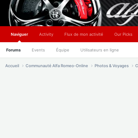
Naviguer
Activity
Flux de mon activité
Our Picks
Forums
Events
Équipe
Utilisateurs en ligne
Accueil
Communauté Alfa Romeo-Online
Photos & Voyages
C