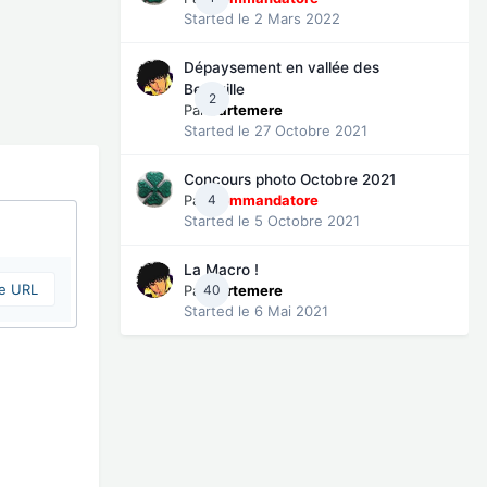
Started
le 2 Mars 2022
Dépaysement en vallée des
Belleville
2
Par
cartemere
Started
le 27 Octobre 2021
Concours photo Octobre 2021
Par
4
Commandatore
Started
le 5 Octobre 2021
La Macro !
ne URL
Par
40
cartemere
Started
le 6 Mai 2021