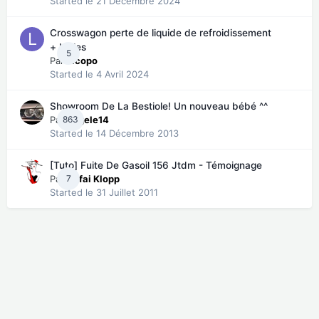
Started
le 21 Décembre 2024
Crosswagon perte de liquide de refroidissement
+ bulles
5
Par
Licopo
Started
le 4 Avril 2024
Showroom De La Bestiole! Un nouveau bébé ^^
Par
863
angele14
Started
le 14 Décembre 2013
[Tuto] Fuite De Gasoil 156 Jtdm - Témoignage
Par
7
Kafai Klopp
Started
le 31 Juillet 2011