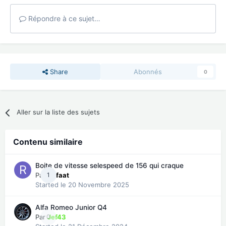
Répondre à ce sujet…
Share
Abonnés
0
Aller sur la liste des sujets
Contenu similaire
Boite de vitesse selespeed de 156 qui craque
Par
1
Refaat
Started
le 20 Novembre 2025
Alfa Romeo Junior Q4
Par
0
Jef43