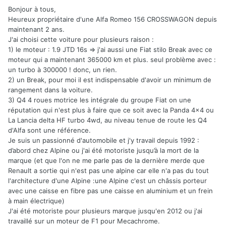
Bonjour à tous,
Heureux propriétaire d'une Alfa Romeo 156 CROSSWAGON depuis
maintenant 2 ans.
J'ai choisi cette voiture pour plusieurs raison
:
1) le moteur : 1.9 JTD 16s => j'ai aussi une Fiat stilo Break avec ce
moteur qui a maintenant 365000 km et plus. seul problème avec :
un turbo à 300000 ! donc, un rien.
2) un Break, pour moi il est indispensable d'avoir un minimum de
rangement dans la voiture.
3) Q4 4 roues motrice les intégrale du groupe Fiat on une
réputation qui n'est plus à faire que ce soit avec la Panda 4x4 ou
La Lancia delta HF turbo 4wd, au niveau tenue de route les Q4
d'Alfa sont une référence.
Je suis un passionné d'automobile et j'y travail depuis 1992 :
d’abord chez Alpine ou j'ai été motoriste jusqu’à la mort de la
marque (et que l'on ne me parle pas de la dernière merde que
Renault a sortie qui n'est pas une alpine car elle n'a pas du tout
l'architecture d'une Alpine :une Alpine c'est un châssis porteur
avec une caisse en fibre pas une caisse en aluminium et un frein
à main électrique)
J'ai été motoriste pour plusieurs marque jusqu'en 2012 ou j'ai
travaillé sur un moteur de F1 pour Mecachrome.