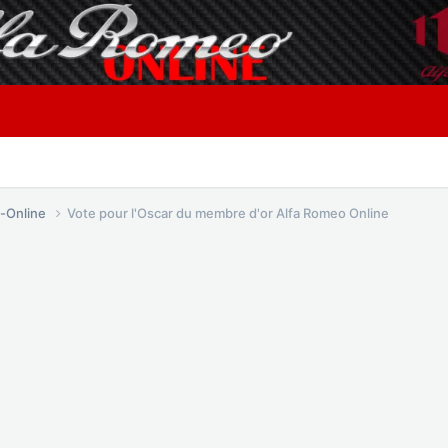
o-Online
Vote pour l'Oscar du membre d'or Alfa Romeo Online