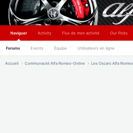
Naviguer
Activity
Flux de mon activité
Our Picks
Forums
Events
Équipe
Utilisateurs en ligne
Accueil
Communauté Alfa Romeo-Online
Les Oscars Alfa Rome