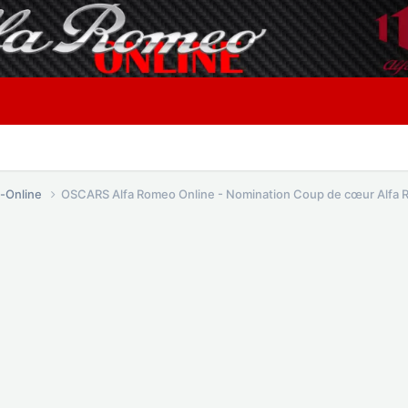
o-Online
OSCARS Alfa Romeo Online - Nomination Coup de cœur Alfa 