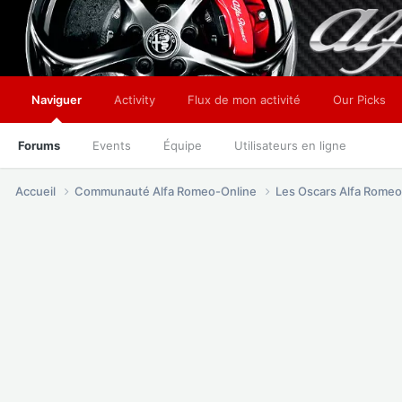
Naviguer
Activity
Flux de mon activité
Our Picks
Forums
Events
Équipe
Utilisateurs en ligne
Accueil
Communauté Alfa Romeo-Online
Les Oscars Alfa Rome