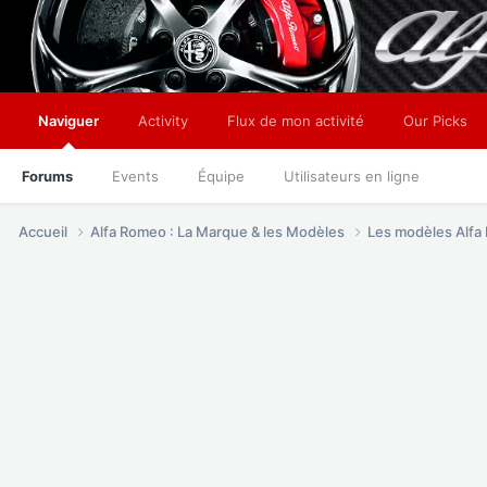
Naviguer
Activity
Flux de mon activité
Our Picks
Forums
Events
Équipe
Utilisateurs en ligne
Accueil
Alfa Romeo : La Marque & les Modèles
Les modèles Alf