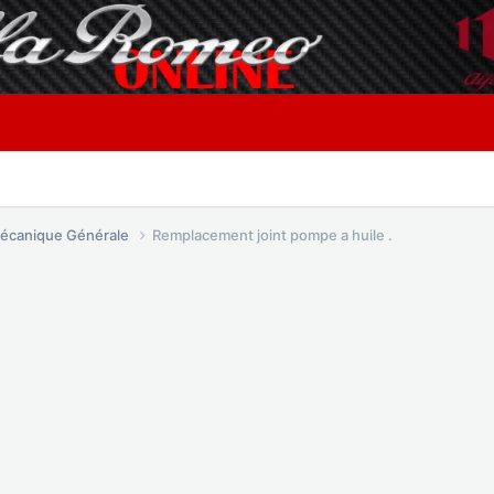
écanique Générale
Remplacement joint pompe a huile .