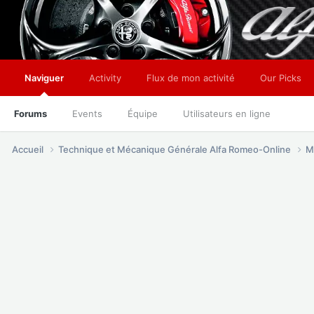
Naviguer
Activity
Flux de mon activité
Our Picks
Forums
Events
Équipe
Utilisateurs en ligne
Accueil
Technique et Mécanique Générale Alfa Romeo-Online
M