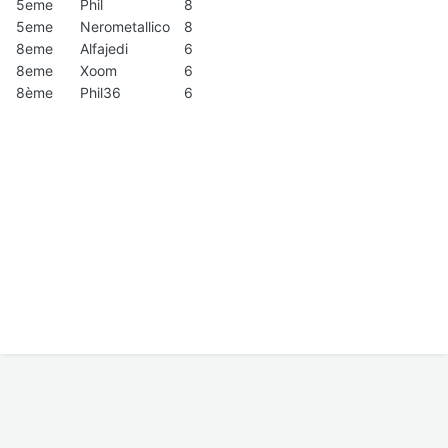
5eme
Phil
8
5eme
Nerometallico
8
8eme
Alfajedi
6
8eme
Xoom
6
8ème
Phil36
6