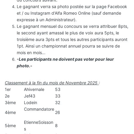
Le gagnant verra sa photo postée sur la page Facebook
et / ou Instagram d'Alfa Romeo Online (sauf demande
expresse à un Administrateur).
Le gagnant mensuel du concours se verra attribuer 8pts,
le second ayant amassé le plus de voix aura 5pts, le
troisième aura 3pts et tous les autres participants auront
1pt. Ainsi un championnat annuel pourra se
suivre de
mois en mois...
-Les participants ne doivent pas voter pour leur
photo.-
Classement
à la fin du mois de Novembre
2025
:
1er
Ahivernale
53
2e
Jef43
33
3ème
Lodein
32
Commandatore
4ème
26
EtienneSoisson
5ème
8
s