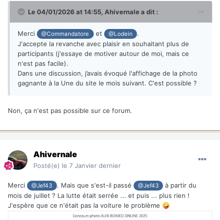
Le 04/01/2026 at 14:55,
Ahivernale
a dit :
Merci
et
.
@Commandatore
@Lodein
J'accepte la revanche avec plaisir en souhaitant plus de
participants (j'essaye de motiver autour de moi, mais ce
n'est pas facile).
Dans une discussion, j’avais évoqué l'affichage de la photo
gagnante à la Une du site le mois suivant. C'est possible ?
Non, ça n'est pas possible sur ce forum.
Ahivernale
Posté(e)
le 7 Janvier dernier
Merci
. Mais que s'est-il passé
à partir du
@Jef43
@Jef43
mois de juillet ? La lutte était serrée ... et puis ... plus rien !
J'espère que ce n'était pas la voiture le problème
🤪