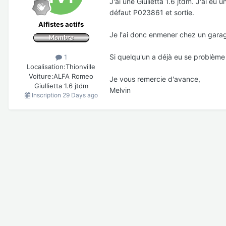
J'ai une Giulietta 1.6 jtdm. J'ai eu
défaut P023861 et sortie.
Alfistes actifs
Je l'ai donc enmener chez un gara
Si quelqu'un a déjà eu se problème 
1
Localisation:
Thionville
Voiture:
ALFA Romeo
Je vous remercie d'avance,
Giullietta 1.6 jtdm
Melvin
Inscription
29 Days ago