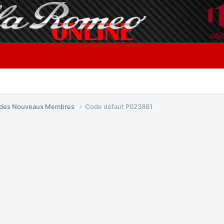
é des Nouveaux Membres
Code défaut P023861