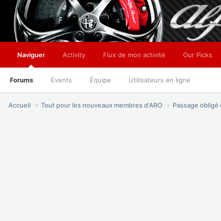
Naviguer
Activity
Flux de mon activité
Our Picks
Forums
Events
Équipe
Utilisateurs en ligne
Accueil
Tout pour les nouveaux membres d'ARO
Passage oblig