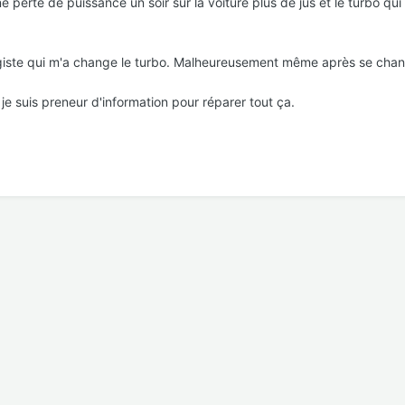
 une perte de puissance un soir sur la voiture plus de jus et le turbo 
giste qui m'a change le turbo. Malheureusement même après se chan
je suis preneur d'information pour réparer tout ça.