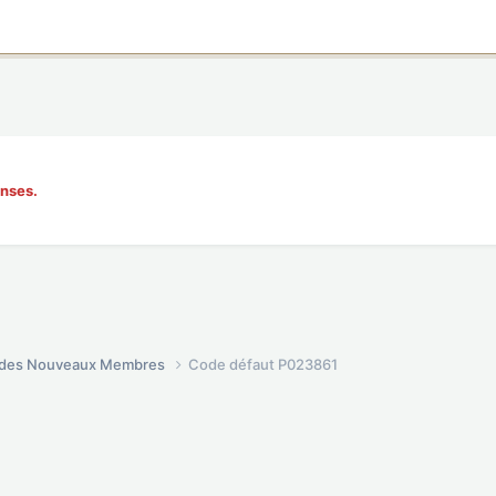
onses.
é des Nouveaux Membres
Code défaut P023861