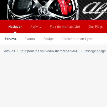
Naviguer
Activity
Flux de mon activité
Our Picks
Forums
Events
Équipe
Utilisateurs en ligne
Accueil
Tout pour les nouveaux membres d'ARO
Passage oblig