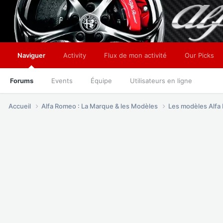
Naviguer
Activity
Flux de mon activité
Our Picks
Forums
Events
Équipe
Utilisateurs en ligne
Accueil
Alfa Romeo : La Marque & les Modèles
Les modèles Alf