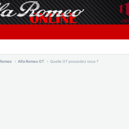
a Romeo
Alfa Romeo GT
Quelle GT possedez vous ?