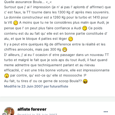
Quelle assurance Boula... <_<
Surtout que j' ai l' impression (je n' ai pas l' aplomb d' affirmer) que
c' est faux, la TT tourne dans les 1300 Kg d' après mes souvenirs.
La donnée constructeur est a 1260 Kg pour la turbo et 1410 pour
la V6
A moins que tu ne te considères plus malin que Audi, je
pense que l' on peut plus faire confiance a Audi
Ce poids
contenu est du au fait qu' elle est en bonne partie constituée d'
alu, et que le bloque 4 pattes est léger
Il y a peut etre quelques Kg de difference entre la réalité et les
chiffres annoncés, mais pas 300 Kg
D' ailleurs, j' ai eu l' ocasion d' etre passager dans un nouveau TT
turbo et malgré le fait que je sois aps du tout Audi, il faut quand
meme admettre que techniquement parlant et au nievau
efficacité, c' est une très bonne voiture, elle est impressionnante
par contre, qu' est-ce qu' elle st moooooche :P
Au fait, tu tires d' ou ce gerne de scoop Boula??
Modifié
le 23 Juin 2007
par futuralfiste
alfiste forever