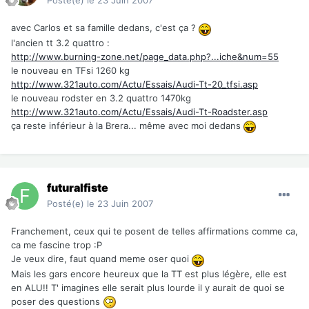
Posté(e)
le 23 Juin 2007
avec Carlos et sa famille dedans, c'est ça ?
l'ancien tt 3.2 quattro :
http://www.burning-zone.net/page_data.php?...iche&num=55
le nouveau en TFsi 1260 kg
http://www.321auto.com/Actu/Essais/Audi-Tt-20_tfsi.asp
le nouveau rodster en 3.2 quattro 1470kg
http://www.321auto.com/Actu/Essais/Audi-Tt-Roadster.asp
ça reste inférieur à la Brera... même avec moi dedans
futuralfiste
Posté(e)
le 23 Juin 2007
Franchement, ceux qui te posent de telles affirmations comme ca,
ca me fascine trop :P
Je veux dire, faut quand meme oser quoi
Mais les gars encore heureux que la TT est plus légère, elle est
en ALU!! T' imagines elle serait plus lourde il y aurait de quoi se
poser des questions