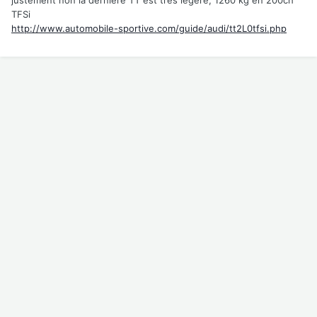
justement non la derniere TT est trés légère, 1260 kg en 200ch
TFSi
http://www.automobile-sportive.com/guide/audi/tt2L0tfsi.php