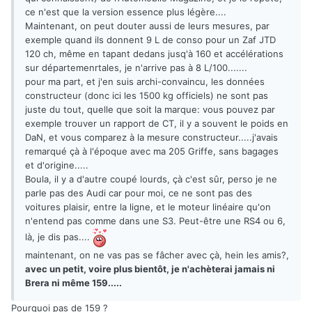
ce n'est que la version essence plus légère....
Maintenant, on peut douter aussi de leurs mesures, par
exemple quand ils donnent 9 L de conso pour un Zaf JTD
120 ch, même en tapant dedans jusq'à 160 et accélérations
sur départemenrtales, je n'arrive pas à 8 L/100.......
pour ma part, et j'en suis archi-convaincu, les données
constructeur (donc ici les 1500 kg officiels) ne sont pas
juste du tout, quelle que soit la marque: vous pouvez par
exemple trouver un rapport de CT, il y a souvent le poids en
DaN, et vous comparez à la mesure constructeur.....j'avais
remarqué çà à l'époque avec ma 205 Griffe, sans bagages
et d'origine.....
Boula, il y a d'autre coupé lourds, çà c'est sûr, perso je ne
parle pas des Audi car pour moi, ce ne sont pas des
voitures plaisir, entre la ligne, et le moteur linéaire qu'on
n'entend pas comme dans une S3. Peut-être une RS4 ou 6,
là, je dis pas....
maintenant, on ne vas pas se fâcher avec çà, hein les amis?,
avec un petit, voire plus bientôt, je n'achèterai jamais ni
Brera ni même 159.....
Pourquoi pas de 159 ?