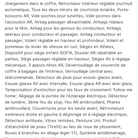
chargement dans le coffre, Rétroviseur intérieur réglable jour/nuit
automatique, Tous les deux miroirs de courtoisie éclairés, Porte-
boissons AR, Vide-poches pour lunettes, Vide-poches dans
l'accoudoir AR, Airbag passager désactivable, Airbags rideaux
pour la tête, Airbag pour les genoux du conducteur, Airbags
latéraux pour conducteur et passager, Airbag conducteur et
passager, Volant réglable en hauteur et profondeur, Volant et
pommeau du levier de vitesse en cuir, Sièges en Alfatex,
Dispositif pour siège enfant ISOFIX, Dossier AR rabattable en
parties, Siège passager réglable en hauteur, Sièges AV à réglage
mécanique, 3 appuis-têtes AR, Déverrouillage de couvercle de
coffre à bagages de l'intérieur, Verrouillage central avec
télécommande, Détecteur de pluie pour essuie-glaces avant,
Essuie-glaces AV avec intervalle, Essuie-glace AR avec lave-glace,
Temporisation d'extinction pour les feux de croisement 'follow me
home', Réglage de la portée de l'éclairage électrique, Détecteur
de lumière, 3ème feu de stop, Feu AR antibrouillard, Phares
antibrouillard, Couvertures pour les seuils avant, Rétroviseurs
extérieurs droite et gauche à dégivrage et à réglage électrique,
Détecteur antibuée, Vitres teintées, Peinture Uni, Produit
d'étanchéité de pneu (Tirefit) au lieu de roue de plissement,
Roues à branches en alliage léger 17J, Système antidémarrage,